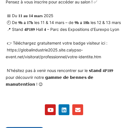
Pensez à vous inscrire pour accéder au salon ! ✅
📅 Du 𝟏𝟏 𝐚𝐮 𝟏𝟒 𝐦𝐚𝐫𝐬 2025
🕘 De 𝟗𝐡 𝐚̀ 𝟏𝟕𝐡 les 11 & 14 mars – de 𝟗𝐡 𝐚̀ 𝟏𝟖𝐡 les 12 & 13 mars
📍 Stand 𝟒𝐏𝟏𝟖𝟗 Hall 𝟒 – Parc des Expositions d’Eurexpo Lyon
👉 Téléchargez gratuitement votre badge visiteur ici :
https://globalindustrie2025.site.calypso-
event.net/visitorat/professionnel/votre-identite.htm
N’hésitez pas à venir nous rencontrer sur le 𝘀𝘁𝗮𝗻𝗱 𝟒𝐏𝟏𝟖𝟗
pour découvrir notre 𝗴𝗮𝗺𝗺𝗲 𝗱𝗲 𝗯𝗲𝗻𝗻𝗲𝘀 𝗱𝗲
𝗺𝗮𝗻𝘂𝘁𝗲𝗻𝘁𝗶𝗼𝗻 ! 😉