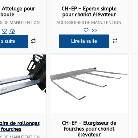
Vue rapide
 rapide
CH-EP – Eperon simple
 Attelage pour
pour chariot élévateur
boule
ACCESSOIRES DE MANUTENTION
S DE MANUTENTION
Lire la suite
la suite
Vue rapide
 rapide
CH-EF – Elargisseur de
ire de rallonges
fourches pour chariot
 fourches
élévateur
S DE MANUTENTION