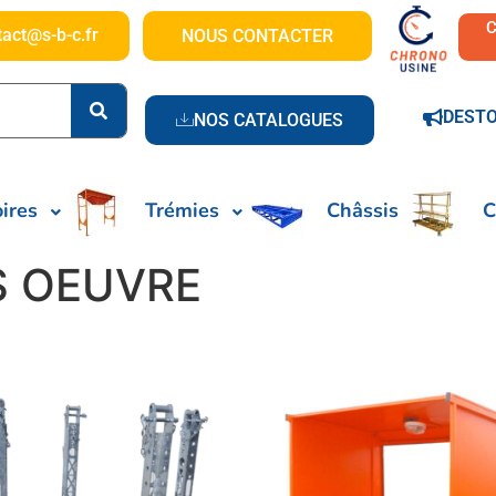
tact@s-b-c.fr
NOUS CONTACTER
DEST
NOS CATALOGUES
ires
Trémies
Châssis
C
S OEUVRE