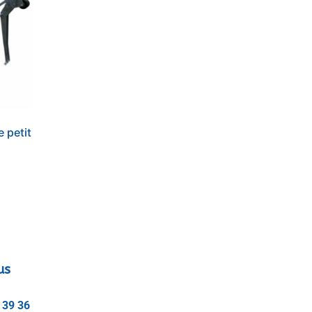
 petit
us
 39 36