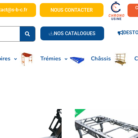
tact@s-b-c.fr
NOUS CONTACTER
DEST
NOS CATALOGUES
ires
Trémies
Châssis
C