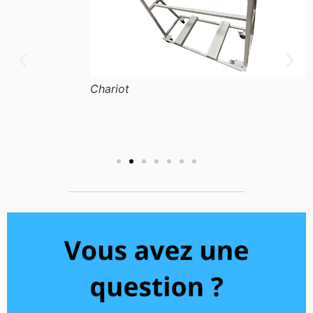
Chariot
S