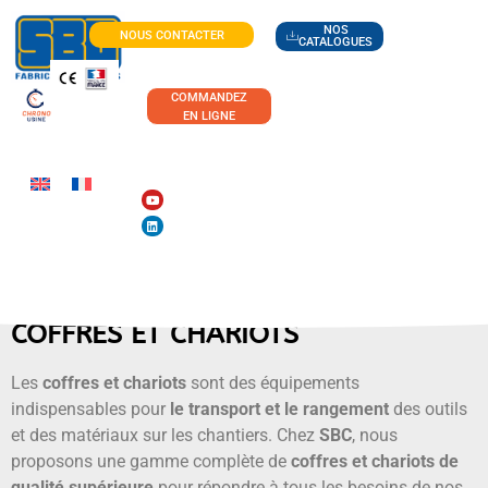
NOS
NOUS CONTACTER
CATALOGUES
COMMANDEZ
EN LIGNE
COFFRES ET CHARIOTS
Les
coffres et chariots
sont des équipements
indispensables pour
le transport et le rangement
des outils
et des matériaux sur les chantiers. Chez
SBC
, nous
proposons une gamme complète de
coffres et chariots de
qualité supérieure
pour répondre à tous les besoins de nos