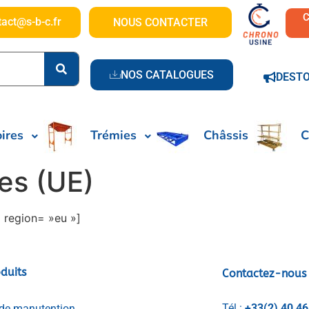
tact@s-b-c.fr
NOUS CONTACTER
NOS CATALOGUES
DEST
ires
Trémies
Châssis
C
ies (UE)
 region= »eu »]
duits
Contactez-nous
Tél :
+33(2) 40 46
de manutention