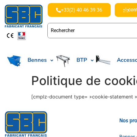
con
+33(2) 40 46 39 36
Bennes
BTP
Accesso
Politique de cook
[cmplz-document type= »cookie-statement »
Nos pro
Bennes 