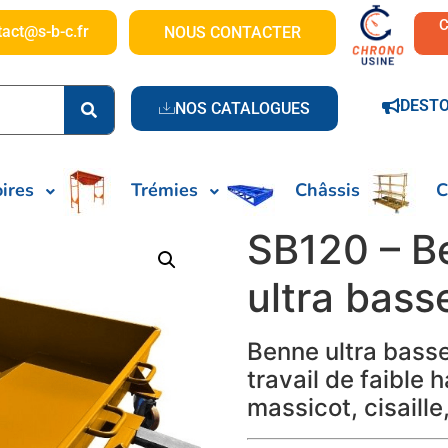
tact@s-b-c.fr
NOUS CONTACTER
DEST
NOS CATALOGUES
ires
Trémies
Châssis
C
SB120 – B
ultra bass
Benne ultra bass
travail de faible 
massicot, cisaille,