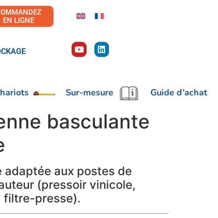
COMMANDEZ
EN LIGNE
OCKAGE
hariots
Sur-mesure
Guide d’achat
enne basculante
e
e adaptée aux postes de
hauteur (pressoir vinicole,
 filtre-presse).