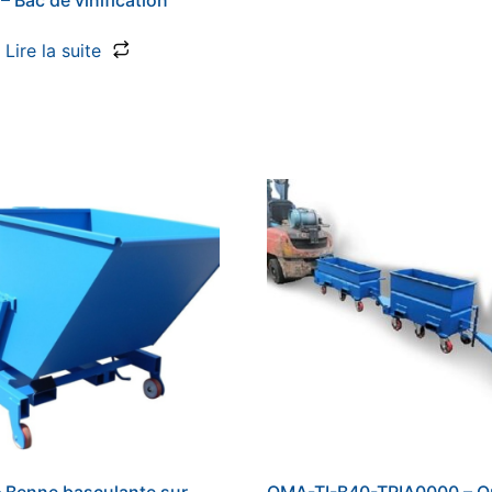
Lire la suite
 Benne basculante sur
OMA-TI-B40-TRIA0000 – O