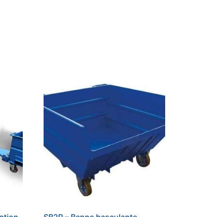
ption
SB2R – Benne basculante