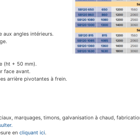
 aux angles intérieurs.
ge.
e (ht + 50 mm).
r face avant.
s arrière pivotantes à frein.
iaux, marquages, timons, galvanisation à chaud, fabricatio
ulter.
esure en
cliquant ici
.