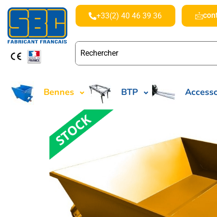
con
+33(2) 40 46 39 36
Bennes
BTP
Accesso