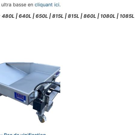
 ultra basse en
cliquant ici
.
:
480L | 640L | 650L | 815L | 815L | 860L | 1080L | 1085L
– Bac de vinification