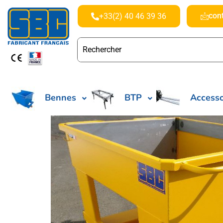
con
+33(2) 40 46 39 36
Bennes
BTP
Accesso