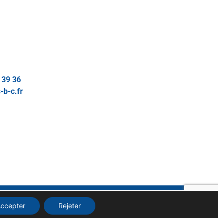
 39 36
-b-c.fr
GÉRER MES COOKIES
ccepter
Rejeter