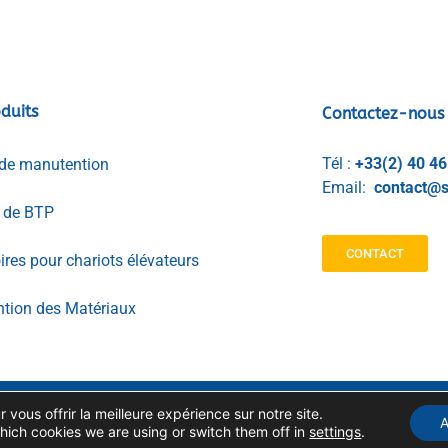
duits
Contactez-nous
Tél :
+33(2) 40 46
de manutention
Email:
contact@s
l de BTP
CONTACT
res pour chariots élévateurs
tion des Matériaux
 vous offrir la meilleure expérience sur notre site.
GESTION DES DONNÉES
MENTIONS LEGALES
A
PERSONNELLES
hich cookies we are using or switch them off in
settings
.