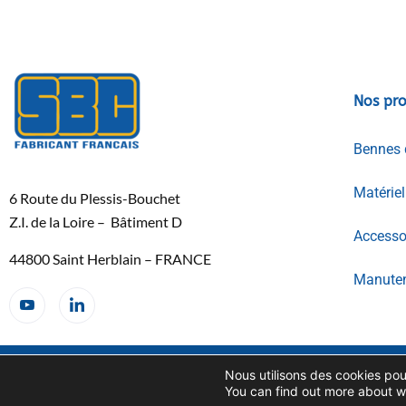
Nos pro
Bennes 
Matérie
6 Route du Plessis-Bouchet
Z.I. de la Loire – Bâtiment D
Accessoi
44800 Saint Herblain – FRANCE
Manuten
Copyright SBC© 2026
CONDITIONS GENERALES DE
Nous utilisons des cookies pour
VENTES
You can find out more about w