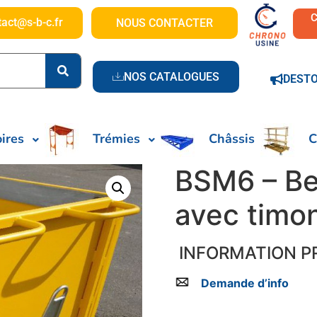
tact@s-b-c.fr
NOUS CONTACTER
NOS CATALOGUES
DEST
ires
Trémies
Châssis
C
BSM6 – Be
avec timon
INFORMATION P
Demande d’info