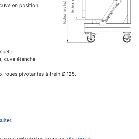
cuve en position
uelle.
e, cuve étanche.
x roues pivotantes à frein Ø 125.
ulter.