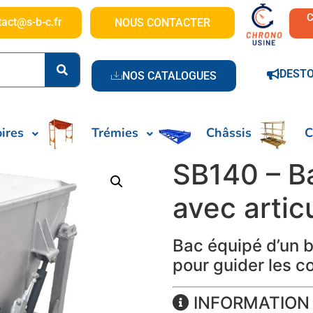
tact@s-b-c.fr
NOUS CONTACTER
DEST
NOS CATALOGUES
ires
Trémies
Châssis
C
SB140 – Ba
avec artic
Bac équipé d’un 
pour guider les c
INFORMATION