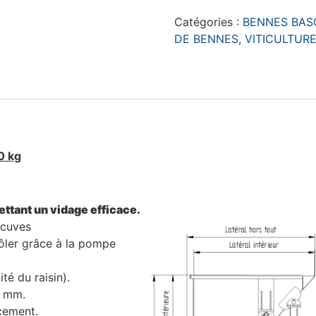
Catégories :
BENNES BAS
DE BENNES
,
VITICULTUR
0 kg
ttant un vidage efficace.
s cuves
rôler grâce à la pompe
té du raisin).
0 mm.
acement.