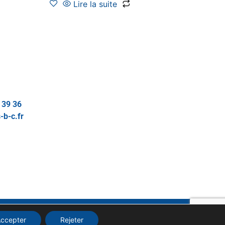
Lire la suite
 39 36
-b-c.fr
GÉRER MES COOKIES
ccepter
Rejeter