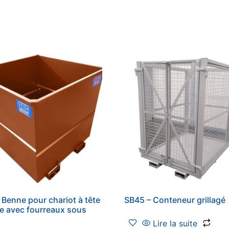
 Benne pour chariot à tête
SB45 – Conteneur grillagé
ve avec fourreaux sous
Lire la suite