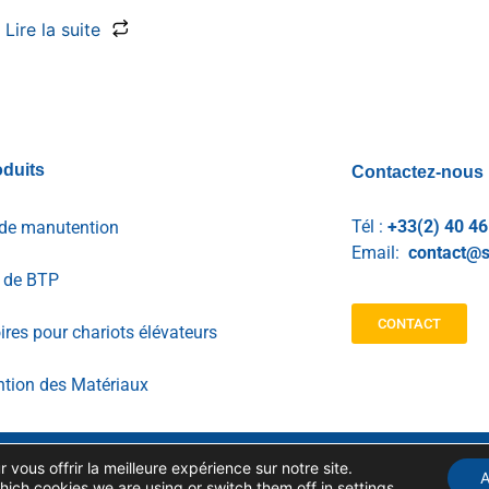
Lire la suite
duits
Contactez-nous
Tél :
+33(2) 40 46
de manutention
Email:
contact@s
l de BTP
CONTACT
res pour chariots élévateurs
tion des Matériaux
 vous offrir la meilleure expérience sur notre site.
GESTION DES DONNÉES
MENTIONS LEGALES
A
PERSONNELLES
hich cookies we are using or switch them off in
settings
.