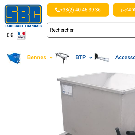
con
+33(2) 40 46 39 36
Bennes
BTP
Accesso