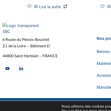
Lire la suite
Nos pro
6 Route du Plessis-Bouchet
Z.I. de la Loire – Bâtiment D
Bennes 
44800 Saint Herblain – FRANCE
Matérie
Accessoi
Manuten
Copyright SBC© 2026
CONDITIONS GENERALES DE
Nous utilisons des cookies pour
VENTES
You can find out more about w