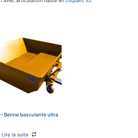
on avec articulation haute en
cliquant ici
.
– Benne basculante ultra
Lire la suite