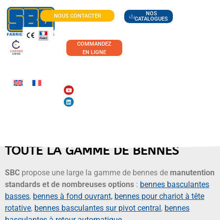
NOS
NOUS CONTACTER
CATALOGUES
COMMANDEZ
EN LIGNE
TOUTE LA GAMME DE BENNES
SBC
propose une large la gamme de bennes de
manutention
standards et de nombreuses options
:
bennes basculantes
basses
,
bennes à fond ouvrant,
bennes pour chariot à tête
rotative
,
bennes basculantes sur pivot central
,
bennes
basculantes à retour automatique
…