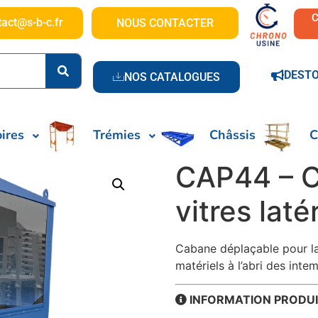
tact@s-b-c.fr
NOUS CONTACTER
DEST
NOS CATALOGUES
ires
Trémies
Châssis
C
CAP44 – C
vitres laté
Cabane déplaçable pour la 
matériels à l’abri des inte
INFORMATION PRODU