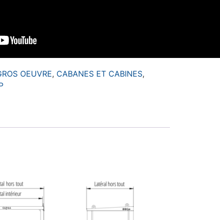
 GROS OEUVRE
,
CABANES ET CABINES
,
P