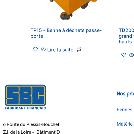
TP15 – Benne à déchets passe-
TD200
porte
grand 
hauts
Lire la suite
Nos pro
Bennes 
6 Route du Plessis-Bouchet
Matérie
Z.I. de la Loire – Bâtiment D