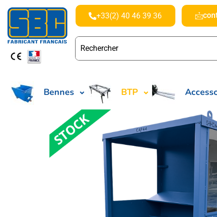
con
+33(2) 40 46 39 36
Bennes
BTP
Accesso