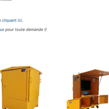
en
cliquant ici
.
ous
pour toute demande !)