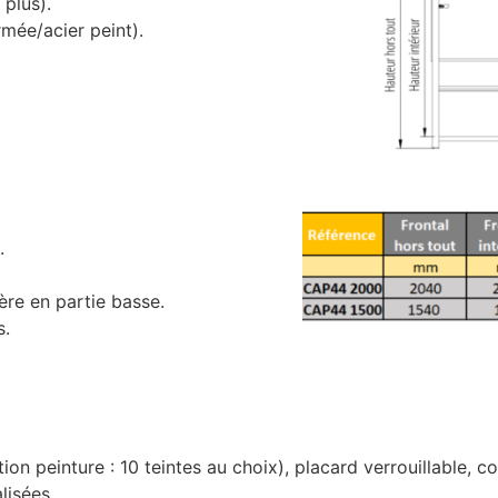
 plus).
mée/acier peint).
.
ère en partie basse.
s.
tion peinture : 10 teintes au choix), placard verrouillable, c
lisées.