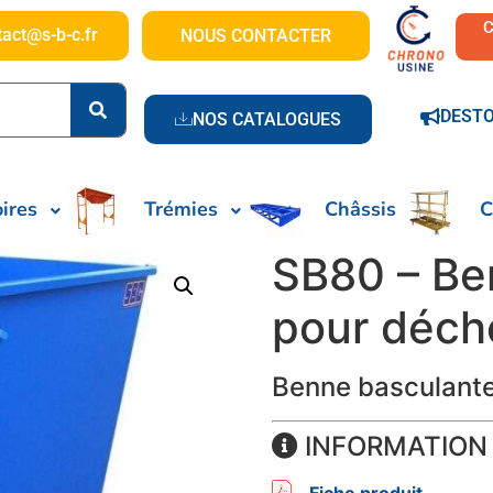
tact@s-b-c.fr
NOUS CONTACTER
DEST
NOS CATALOGUES
ires
Trémies
Châssis
C
SB80 – Be
pour déche
Benne basculante,
INFORMATION