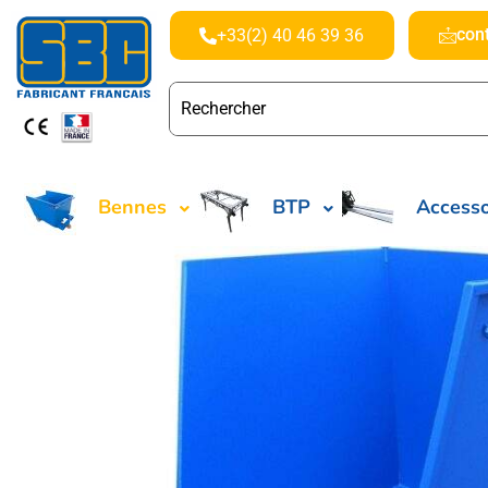
con
+33(2) 40 46 39 36
Bennes
BTP
Accesso