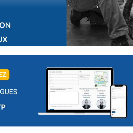
ION
UX