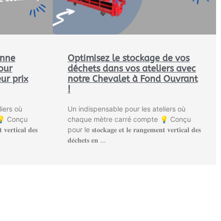
enne
Optimisez le stockage de vos
our
déchets dans vos ateliers avec
ur prix
notre Chevalet à Fond Ouvrant
!
iers où
Un indispensable pour les ateliers où
💡 Conçu
chaque mètre carré compte 💡 Conçu
𝐞𝐫𝐭𝐢𝐜𝐚𝐥 𝐝𝐞𝐬
pour le 𝐬𝐭𝐨𝐜𝐤𝐚𝐠𝐞 𝐞𝐭 𝐥𝐞 𝐫𝐚𝐧𝐠𝐞𝐦𝐞𝐧𝐭 𝐯𝐞𝐫𝐭𝐢𝐜𝐚𝐥 𝐝𝐞𝐬
𝐝𝐞́𝐜𝐡𝐞𝐭𝐬 𝐞𝐧 …