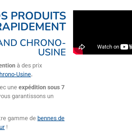
S PRODUITS
RAPIDEMENT
HAND CHRONO-
USINE
ention
à des prix
hrono-Usine
.
ec une
expédition sous 7
 vous garantissons un
notre gamme de
bennes de
ur
!