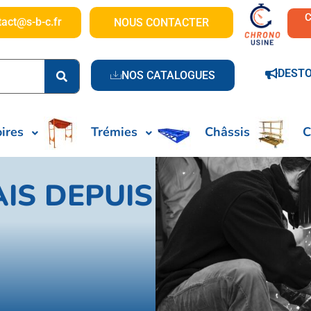
tact@s-b-c.fr
NOUS CONTACTER
DEST
NOS CATALOGUES
ires
Trémies
Châssis
C
IS DEPUIS