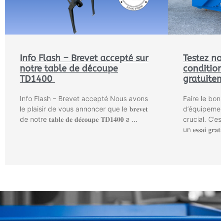
Info Flash – Brevet accepté sur
Testez n
notre table de découpe
condition
TD1400
gratuite
Info Flash – Brevet accepté Nous avons
Faire le bo
le plaisir de vous annoncer que le 𝐛𝐫𝐞𝐯𝐞𝐭
d’équipemen
de notre 𝐭𝐚𝐛𝐥𝐞 𝐝𝐞 𝐝𝐞́𝐜𝐨𝐮𝐩𝐞 𝐓𝐃𝟏𝟒𝟎𝟎 a …
crucial. C’
un 𝐞𝐬𝐬𝐚𝐢 𝐠𝐫𝐚𝐭