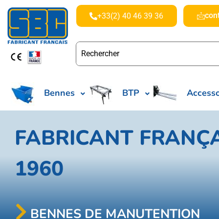
con
+33(2) 40 46 39 36
Bennes
BTP
Accesso
FABRICANT FRANÇA
1960
BENNES DE MANUTENTION