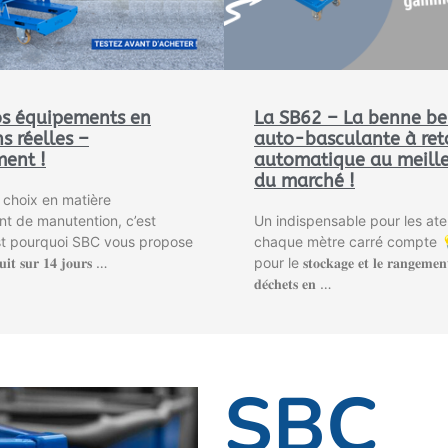
os équipements en
La SB62 – La benne b
s réelles –
auto-basculante à ret
ment !
automatique au meille
du marché !
n choix en matière
t de manutention, c’est
Un indispensable pour les atel
est pourquoi SBC vous propose
chaque mètre carré compte 
𝐮𝐢𝐭 𝐬𝐮𝐫 𝟏𝟒 𝐣𝐨𝐮𝐫𝐬 …
pour le 𝐬𝐭𝐨𝐜𝐤𝐚𝐠𝐞 𝐞𝐭 𝐥𝐞 𝐫𝐚𝐧𝐠𝐞𝐦𝐞𝐧𝐭 
𝐝𝐞́𝐜𝐡𝐞𝐭𝐬 𝐞𝐧 …
SBC