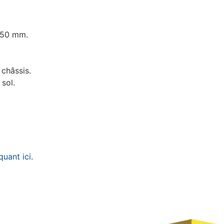
 50 mm.
châssis.
 sol.
iquant ici
.