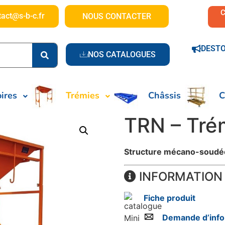
tact@s-b-c.fr
NOUS CONTACTER
DEST
NOS CATALOGUES
ires
Trémies
Châssis
C
TRN – Trém
Structure mécano-soudé
INFORMATION
Fiche produit
Demande d’info