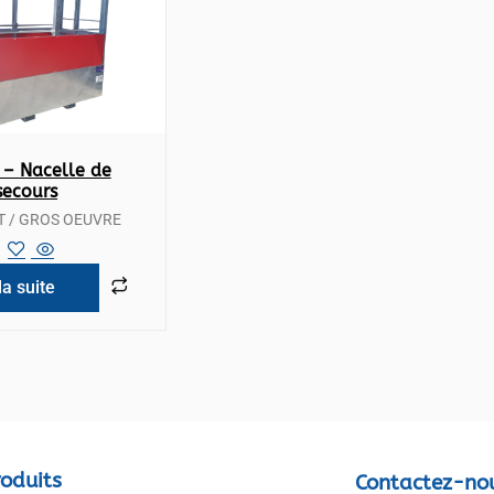
 rapide
– Nacelle de
secours
T / GROS OEUVRE
la suite
oduits
Contactez-no