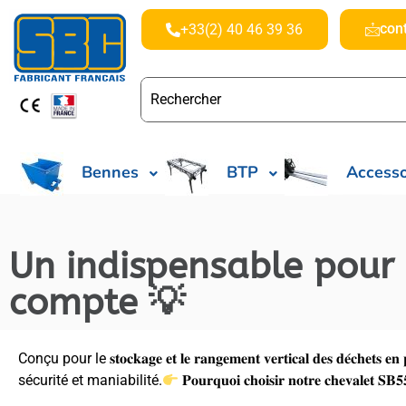
con
+33(2) 40 46 39 36
Bennes
BTP
Accesso
Un indispensable pour 
compte 💡
Conçu pour le 𝐬𝐭𝐨𝐜𝐤𝐚𝐠𝐞 𝐞𝐭 𝐥𝐞 𝐫𝐚𝐧𝐠𝐞𝐦𝐞𝐧𝐭 𝐯𝐞𝐫𝐭𝐢𝐜𝐚𝐥 𝐝𝐞𝐬 𝐝
sécurité et maniabilité.
𝐏𝐨𝐮𝐫𝐪𝐮𝐨𝐢 𝐜𝐡𝐨𝐢𝐬𝐢𝐫 𝐧𝐨𝐭𝐫𝐞 𝐜𝐡𝐞𝐯𝐚𝐥𝐞𝐭 𝐒𝐁