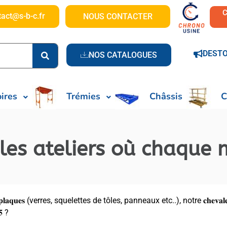
tact@s-b-c.fr
NOUS CONTACTER
DEST
NOS CATALOGUES
ires
Trémies
Châssis
C
les ateliers où chaque 
𝐞́𝐜𝐡𝐞𝐭𝐬 𝐞𝐧 𝐩𝐥𝐚𝐪𝐮𝐞𝐬 (verres, squelettes de tôles, panneaux etc..), notre 𝐜𝐡
𝟓 ?