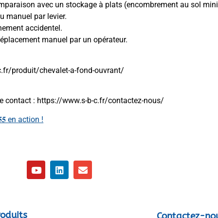
u sol en comparaison avec un stockage à plats (encombrement au sol mi
ct ou manuel par levier.
éclenchement accidentel.
our un déplacement manuel par un opérateur.
ww.s-b-c.fr/produit/chevalet-a-fond-ouvrant/
e contact : https://www.s-b-c.fr/contactez-nous/
 𝐒𝐁𝟓𝟓 en action !
oduits
Contactez-no