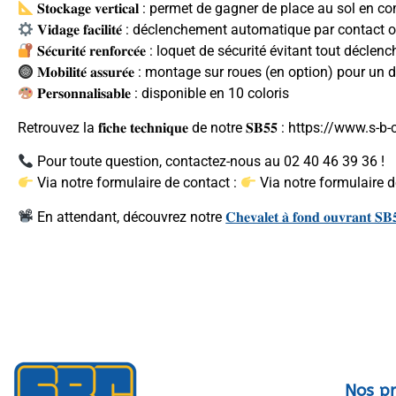
𝐒𝐭𝐨𝐜𝐤𝐚𝐠𝐞 𝐯𝐞𝐫𝐭𝐢𝐜𝐚𝐥 : permet de gagner de place a
𝐕𝐢𝐝𝐚𝐠𝐞 𝐟𝐚𝐜𝐢𝐥𝐢𝐭𝐞́ : déclenchement automatique par conta
𝐒𝐞́𝐜𝐮𝐫𝐢𝐭𝐞́ 𝐫𝐞𝐧𝐟𝐨𝐫𝐜𝐞́𝐞 : loquet de sécurité évitant tout d
𝐌𝐨𝐛𝐢𝐥𝐢𝐭𝐞́ 𝐚𝐬𝐬𝐮𝐫𝐞́𝐞 : montage sur roues (en option) p
𝐏𝐞𝐫𝐬𝐨𝐧𝐧𝐚𝐥𝐢𝐬𝐚𝐛𝐥𝐞 : disponible en 10 coloris
Retrouvez la 𝐟𝐢𝐜𝐡𝐞 𝐭𝐞𝐜𝐡𝐧𝐢𝐪𝐮𝐞 de notre 𝐒𝐁𝟓𝟓 : https://w
Pour toute question, contactez-nous au 02 40 46 39 36 !
Via notre formulaire de contact :
Via notre formulaire d
En attendant, découvrez notre
𝐂𝐡𝐞𝐯𝐚𝐥𝐞𝐭 𝐚̀ 𝐟𝐨𝐧𝐝 𝐨𝐮𝐯𝐫𝐚𝐧𝐭
Nos pr