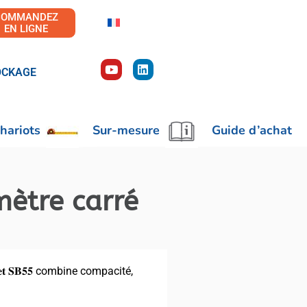
COMMANDEZ
EN LIGNE
OCKAGE
hariots
Sur-mesure
Guide d’achat
mètre carré
𝐞𝐯𝐚𝐥𝐞𝐭 𝐒𝐁𝟓𝟓 combine compacité,