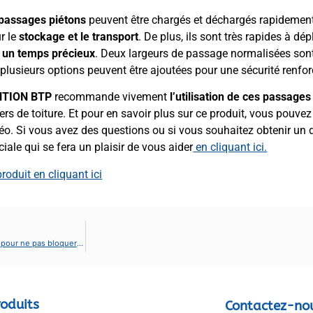
passages piétons
peuvent être chargés et déchargés rapidemen
r le
stockage et le transport
. De plus, ils sont très rapides à dép
 un temps précieux
. Deux largeurs de passage normalisées son
t plusieurs options peuvent être ajoutées pour une sécurité renfor
NTION BTP
recommande vivement
l’utilisation de ces passages
ers de toiture. Et pour en savoir plus sur ce produit, vous pouvez 
o. Si vous avez des questions ou si vous souhaitez obtenir un d
ale qui se fera un plaisir de vous aider
en cliquant ici.
produit en cliquant ici
Lame Chasse Neige orientable pour chariot élévateur : L’outil indispensable pour ne pas bloquer votre activité aux premières chutes de neiges.
oduits
Contactez-no