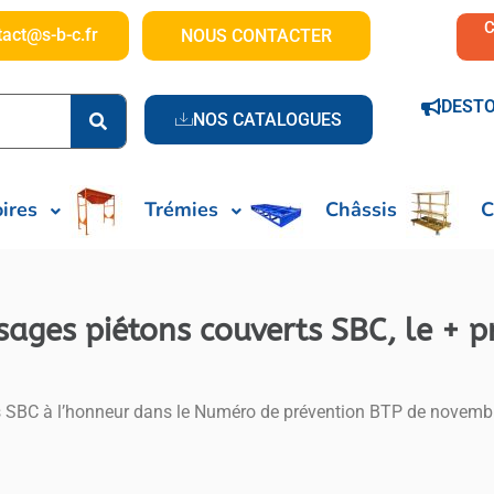
tact@s-b-c.fr
NOUS CONTACTER
DEST
NOS CATALOGUES
ires
Trémies
Châssis
C
sages piétons couverts SBC, le + 
s SBC à l’honneur dans le Numéro de prévention BTP de novemb