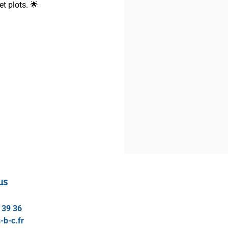
et plots. 🌟
us
 39 36
-b-c.fr