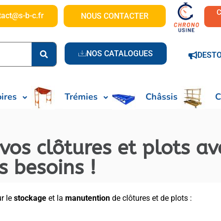
tact@s-b-c.fr
NOUS CONTACTER
NOS CATALOGUES
DEST
ires
Trémies
Châssis
C
vos clôtures et plots av
 besoins !
r le
stockage
et la
manutention
de clôtures et de plots :