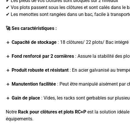
✔ Les pieds de vos clôtures sont bloqués sur 2 niveaux
✔ Vos plots passent sous les clôtures et sont calés dans le b
✔ Les menottes sont rangées dans un bac, facile à transporte
🚀 Ses caractéristiques :
🔹
Capacité de stockage
: 18 clôtures/ 22 plots/ Bac intégr
🔹
Fond renforcé par 2 cornières
: Assure la stabilité des plo
🔹
Produit robuste et résistant
: En acier galvanisé au trempé
🔹
Manutention facilitée
: Peut être manipulé aisément par ch
🔹
Gain de place
: Vides, les racks sont gerbables sur plusie
Notre
Rack pour clôtures et plots RC+P
est la solution idéal
équipements.