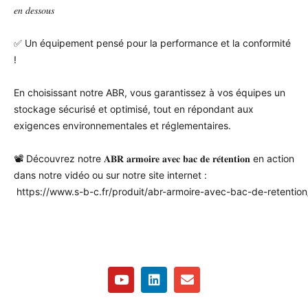
𝑒𝑛 𝑑𝑒𝑠𝑠𝑜𝑢𝑠
✅ Un équipement pensé pour la performance et la conformité
!
En choisissant notre ABR, vous garantissez à vos équipes un
stockage sécurisé et optimisé, tout en répondant aux
exigences environnementales et réglementaires.
📽 Découvrez notre 𝐀𝐁𝐑 𝐚𝐫𝐦𝐨𝐢𝐫𝐞 𝐚𝐯𝐞𝐜 𝐛𝐚𝐜 𝐝𝐞 𝐫𝐞́𝐭𝐞𝐧𝐭𝐢𝐨𝐧 en action
dans notre vidéo ou sur notre site internet :
 https://www.s-b-c.fr/produit/abr-armoire-avec-bac-de-retention