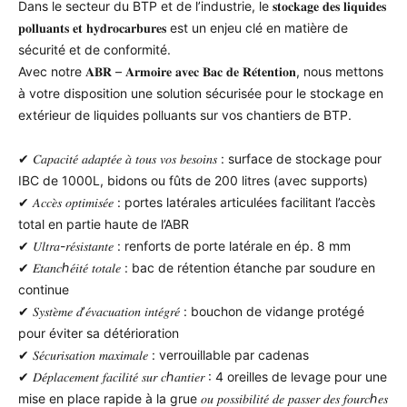
Dans le secteur du BTP et de l’industrie, le 𝐬𝐭𝐨𝐜𝐤𝐚𝐠𝐞 𝐝𝐞𝐬 𝐥𝐢𝐪𝐮𝐢𝐝𝐞𝐬
𝐩𝐨𝐥𝐥𝐮𝐚𝐧𝐭𝐬 𝐞𝐭 𝐡𝐲𝐝𝐫𝐨𝐜𝐚𝐫𝐛𝐮𝐫𝐞𝐬 est un enjeu clé en matière de
sécurité et de conformité.
Avec notre 𝐀𝐁𝐑 – 𝐀𝐫𝐦𝐨𝐢𝐫𝐞 𝐚𝐯𝐞𝐜 𝐁𝐚𝐜 𝐝𝐞 𝐑𝐞́𝐭𝐞𝐧𝐭𝐢𝐨𝐧, nous mettons
à votre disposition une solution sécurisée pour le stockage en
extérieur de liquides polluants sur vos chantiers de BTP.
✔ 𝐶𝑎𝑝𝑎𝑐𝑖𝑡𝑒́ 𝑎𝑑𝑎𝑝𝑡𝑒́𝑒 𝑎̀ 𝑡𝑜𝑢𝑠 𝑣𝑜𝑠 𝑏𝑒𝑠𝑜𝑖𝑛𝑠 : surface de stockage pour
IBC de 1000L, bidons ou fûts de 200 litres (avec supports)
✔ 𝐴𝑐𝑐𝑒̀𝑠 𝑜𝑝𝑡𝑖𝑚𝑖𝑠𝑒́𝑒 : portes latérales articulées facilitant l’accès
total en partie haute de l’ABR
✔ 𝑈𝑙𝑡𝑟𝑎-𝑟𝑒́𝑠𝑖𝑠𝑡𝑎𝑛𝑡𝑒 : renforts de porte latérale en ép. 8 mm
✔ 𝐸𝑡𝑎𝑛𝑐ℎ𝑒́𝑖𝑡𝑒́ 𝑡𝑜𝑡𝑎𝑙𝑒 : bac de rétention étanche par soudure en
continue
✔ 𝑆𝑦𝑠𝑡𝑒̀𝑚𝑒 𝑑’𝑒́𝑣𝑎𝑐𝑢𝑎𝑡𝑖𝑜𝑛 𝑖𝑛𝑡𝑒́𝑔𝑟𝑒́ : bouchon de vidange protégé
pour éviter sa détérioration
✔ 𝑆𝑒́𝑐𝑢𝑟𝑖𝑠𝑎𝑡𝑖𝑜𝑛 𝑚𝑎𝑥𝑖𝑚𝑎𝑙𝑒 : verrouillable par cadenas
✔ 𝐷𝑒́𝑝𝑙𝑎𝑐𝑒𝑚𝑒𝑛𝑡 𝑓𝑎𝑐𝑖𝑙𝑖𝑡𝑒́ 𝑠𝑢𝑟 𝑐ℎ𝑎𝑛𝑡𝑖𝑒𝑟 : 4 oreilles de levage pour une
mise en place rapide à la grue 𝑜𝑢 𝑝𝑜𝑠𝑠𝑖𝑏𝑖𝑙𝑖𝑡𝑒́ 𝑑𝑒 𝑝𝑎𝑠𝑠𝑒𝑟 𝑑𝑒𝑠 𝑓𝑜𝑢𝑟𝑐ℎ𝑒𝑠