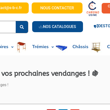
tact@s-b-c.fr
NOUS CONTACTER
DEST
NOS CATALOGUES
ires
Trémies
Châssis
C
e vos prochaines vendanges ! 🍇
ges !