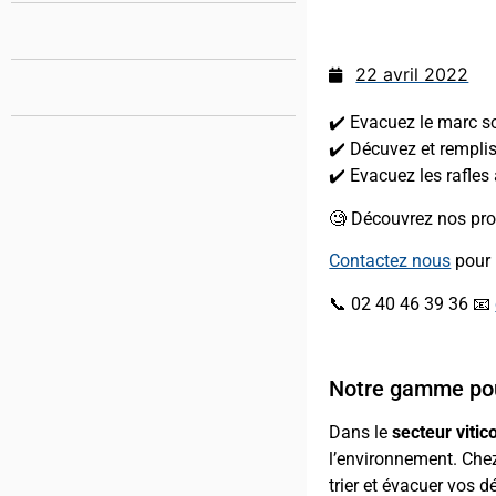
22 avril 2022
✔️ Evacuez le marc s
✔️ Décuvez et remplis
✔️ Evacuez les rafles
🧐 Découvrez nos pr
Contactez nous
pour 
📞 02 40 46 39 36 📧
Notre gamme pou
Dans le
secteur vitic
l’environnement. Ch
trier et évacuer vos d