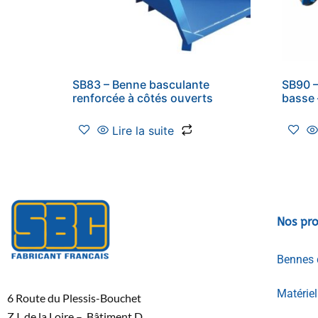
SB83 – Benne basculante
SB90 –
renforcée à côtés ouverts
basse
Lire la suite
Nos pro
Bennes 
Matérie
6 Route du Plessis-Bouchet
Z.I. de la Loire – Bâtiment D