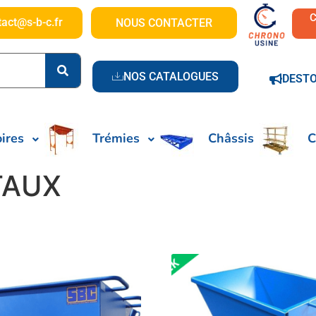
tact@s-b-c.fr
NOUS CONTACTER
NOS CATALOGUES
DEST
ires
Trémies
Châssis
C
TAUX