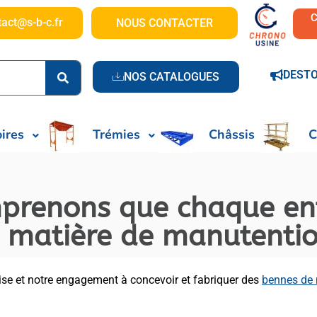
tact@s-b-c.fr
NOUS CONTACTER
DEST
NOS CATALOGUES
ires
Trémies
Châssis
C
prenons que chaque ent
n matière de manutentio
tise et notre engagement à concevoir et fabriquer des
bennes de 