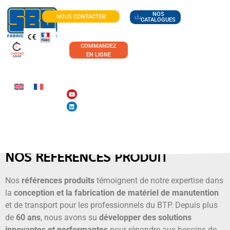
NOS
NOUS CONTACTER
CATALOGUES
COMMANDEZ
EN LIGNE
NOS RÉFÉRENCES PRODUIT
Nos
références produits
témoignent de notre expertise dans
la
conception et la fabrication de matériel de manutention
et de transport pour les professionnels du BTP. Depuis plus
de
60 ans
, nous avons su
développer des solutions
innovantes et performantes
pour
répondre aux besoins de