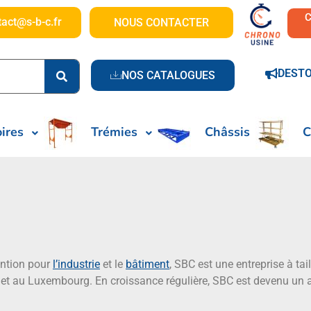
tact@s-b-c.fr
NOUS CONTACTER
DEST
NOS CATALOGUES
ires
Trémies
Châssis
C
ention pour
l’industrie
et le
bâtiment
, SBC est une entreprise à t
 et au Luxembourg. En croissance régulière, SBC est devenu un 