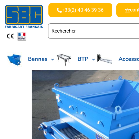
con
+33(2) 40 46 39 36
Bennes
BTP
Accesso