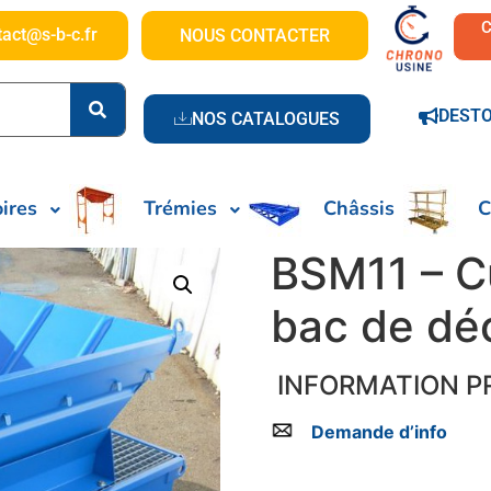
tact@s-b-c.fr
NOUS CONTACTER
DEST
NOS CATALOGUES
ires
Trémies
Châssis
C
BSM11 – C
bac de dé
INFORMATION P
Demande d’info