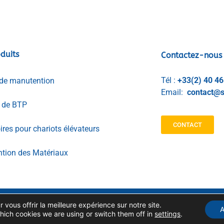
duits
Contactez-nous
Tél :
+33(2) 40 46
de manutention
Email:
contact@s
l de BTP
CONTACT
res pour chariots élévateurs
tion des Matériaux
 vous offrir la meilleure expérience sur notre site.
GESTION DES DONNÉES
MENTIONS LEGALES
A
PERSONNELLES
hich cookies we are using or switch them off in
settings
.