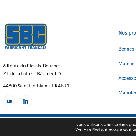
Nos pro
Bennes 
Matérie
6 Route du Plessis-Bouchet
Z.I. de la Loire – Bâtiment D
Accessoi
44800 Saint Herblain – FRANCE
Manuten
Copyright SBC© 2026
Nous utilisons des cookies pour
CONDITIONS GENERALES DE
VENTES
You can find out more about w