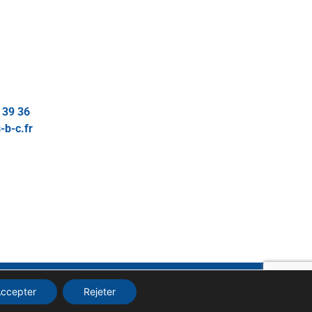
 39 36
-b-c.fr
GÉRER MES COOKIES
ccepter
Rejeter