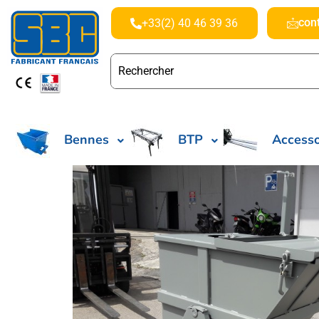
con
+33(2) 40 46 39 36
Bennes
BTP
Accesso