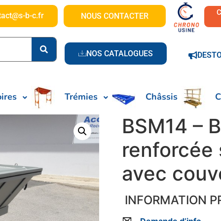
tact@s-b-c.fr
NOUS CONTACTER
NOS CATALOGUES
DEST
ires
Trémies
Châssis
C
BSM14 – B
renforcée 
avec couv
INFORMATION P